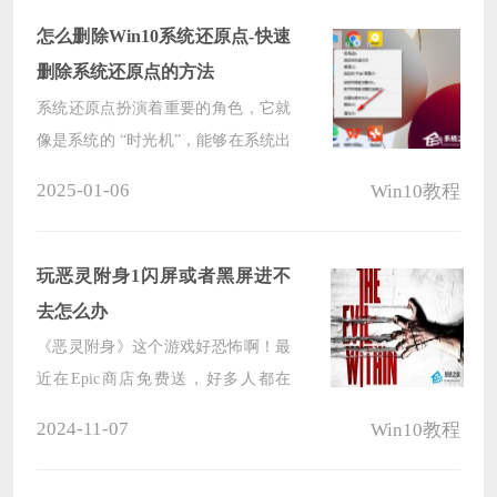
在需要精确记录时间或者查看完整的
怎么删除Win10系统还原点-快速
年月日时间序列时。
删除系统还原点的方法
系统还原点扮演着重要的角色，它就
像是系统的 “时光机”，能够在系统出
现问题时帮助我们将电脑恢复到之前
2025-01-06
Win10教程
的正常状态。然而有时候我们可能需
要删除一些不再需要的系统还原点，
以释放磁盘空间或者解决其他问题。
玩恶灵附身1闪屏或者黑屏进不
那么如何在Win10中删除系统还原点
去怎么办
呢？
《恶灵附身》这个游戏好恐怖啊！最
近在Epic商店免费送，好多人都在
玩。不过有些玩家遇到了闪屏或者黑
2024-11-07
Win10教程
屏进不去的情况，不能好好玩游戏
了。那怎么办呢？来看看小编怎么解