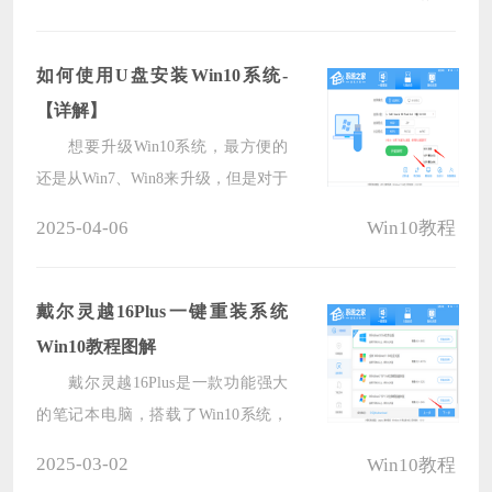
出现。为了解决这些问题，给戴尔一
体机重装系统是一种常见的解决方
法。下面系统之家小编给大家详细介
如何使用U盘安装Win10系统-
绍一键重装Win10系统的步骤，重装
【详解】
后大家的戴尔一体机就能恢复到最佳
想要升级Win10系统，最方便的
运行状态。
还是从Win7、Win8来升级，但是对于
没有Win7、Win8系统的用户来说，只
2025-04-06
Win10教程
能用U盘安装Win10了，本文小编就来
介绍一下U盘安装Win10完整步骤，其
中使用到了系统之家的装机工具，该
戴尔灵越16Plus一键重装系统
工具让你不需要专业知识即可轻松完
Win10教程图解
成整个系统重装操作，并且保证安全
戴尔灵越16Plus是一款功能强大
快捷，我们快来看看吧。
的笔记本电脑，搭载了Win10系统，
给用户带来超棒的操作体验。现在戴
2025-03-02
Win10教程
尔灵越16Plus笔记本出现问题了，用