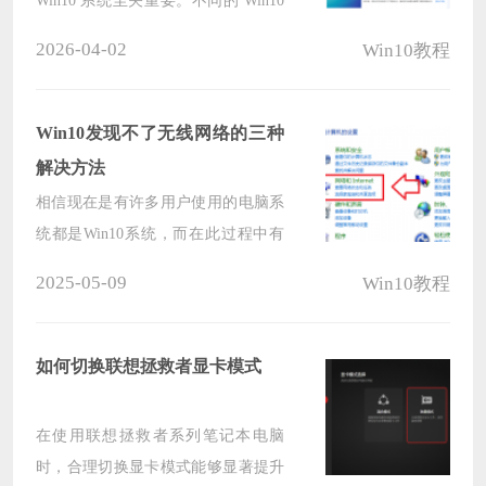
Win10 系统至关重要。不同的 Win10
在功能侧重、性能表现和资源占用等
2026-04-02
Win10教程
方面各有差异，那么如何从中挑选出
既能满足高效办公需求，又能在娱乐
时光带来畅快体验的系统呢？下面就
Win10发现不了无线网络的三种
和小编一起来看看吧。
解决方法
相信现在是有许多用户使用的电脑系
统都是Win10系统，而在此过程中有
一些小伙伴在使用过程中发现自己无
2025-05-09
Win10教程
法发现或连接到无线网络，这个问题
会引起诸多不便，然而，遇到这种情
况还是有几种常见的解决方法可以解
如何切换联想拯救者显卡模式
决的，下面就和小编一起来看看吧。
在使用联想拯救者系列笔记本电脑
时，合理切换显卡模式能够显著提升