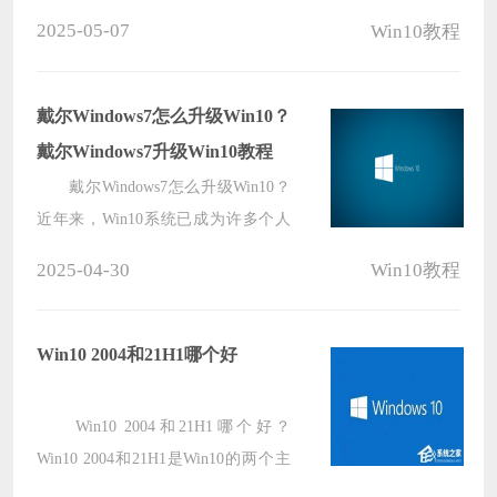
电脑性能，通过正确切换显卡模式，
2025-05-07
Win10教程
用户可以根据不同的使用场景和需
求，优化电脑的性能和功耗表现，而
联想拯救者是一款性能强大的游戏笔
戴尔Windows7怎么升级Win10？
记本电脑，因此本文将向您介绍切换
戴尔Windows7升级Win10教程
显卡模式的步骤。
戴尔Windows7怎么升级Win10？
近年来，Win10系统已成为许多个人
计算机用户的首选，其优越的性能和
2025-04-30
Win10教程
用户友好的界面被广泛认可，有许多
戴尔电脑用户持有Windows7系统，并
希望将其升级到Win10系统，以获得
Win10 2004和21H1哪个好
更多新功能和性能优势，下面小编给
大家介绍详细的升级教程。
Win10 2004和21H1哪个好？
Win10 2004和21H1是Win10的两个主
要版本，它们都带来了许多新的体验