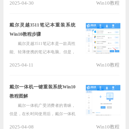
2025-04-30
Win10教程
与功能。虽然小编不能说哪个版本更
好，因为用户体验取决于个人需求和
偏好，但小编可以向您介绍一些每个
戴尔灵越3511笔记本重装系统
版本的特点，以便您做出更明智的选
Win10教程步骤
择。
戴尔灵越3511笔记本是一款高性
能、轻薄便携的笔记本电脑。但是，
随着时间的推移，我们发现戴尔灵越
2025-04-11
Win10教程
3511笔记本电脑运行可能会出现不同
的系统问题。这时，给笔记本电脑重
装系统是一个常见的解决办法。以下
戴尔一体机一键重装系统Win10
系统之家小编将详细介绍如何在戴尔
教程图解
灵越3511笔记本上进行Win10系统重
戴尔一体机广受消费者的青睐，
装的步骤。
但是，在长时间使用后，戴尔一体机
的系统可能会有卡顿、蓝屏等问题的
2025-04-08
Win10教程