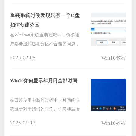
户想通过重装系统来解决问题，下面
系统之家小编就给大家详细介绍如何
重装系统时候发现只有一个C盘
在戴尔灵越16Plus上进行一键重装系
如何创建分区
统的操作步骤。
在Windows系统重装过程中，许多用
户都会遇到磁盘分区不合理的问题，
整个硬盘仅显示一个C盘分区。这种
2025-02-08
Win10教程
单一分区架构不仅存在数据安全隐患
（系统崩溃可能导致全部数据丢
失），还会影响系统性能（虚拟内
Win10如何显示年月日全部时间
存、临时文件与系统文件混杂）。
在日常使用电脑的过程中，时间的准
确显示对于我们的工作、学习和生活
安排起着至关重要的作用。而系统默
2025-01-13
Win10教程
认的时间显示格式有时可能无法满足
我们对详细时间信息的需求。尤其是