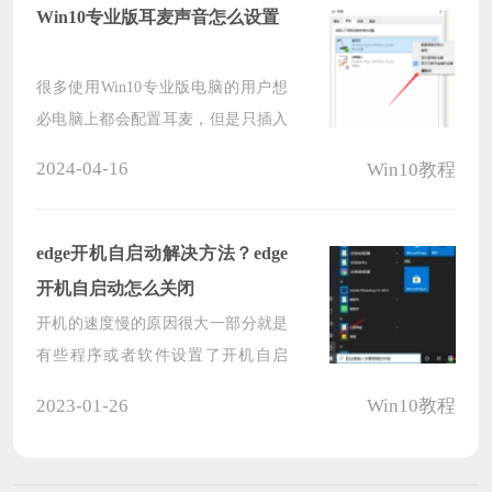
决这个问题吧！
Win10专业版耳麦声音怎么设置
很多使用Win10专业版电脑的用户想
必电脑上都会配置耳麦，但是只插入
耳麦并不能让耳麦直接使用，需要对
2024-04-16
Win10教程
其进行设置才行。本篇教程就是教大
家Win10专业版耳麦声音的具体设置
方法，要安装耳麦的小伙伴千万不要
edge开机自启动解决方法？edge
错过。
开机自启动怎么关闭
开机的速度慢的原因很大一部分就是
有些程序或者软件设置了开机自启
动，特别是一些系统自带的软件，今
2023-01-26
Win10教程
天就为大家带来了edge浏览器自动开
启的解决方法