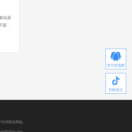
n 驱动原
端开源
官方交流群
扫码关注
于任何商业用途。
1@qq.com