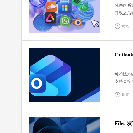
纯净版系统
卸载之后
突。可以
时间：20
Outlo
纯净版系统
支持直接读
方便跨设
时间：20
File