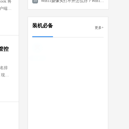
10
软件语言：简体中文
Win11摄像头打不开怎么办？Win11摄像头打不开的解决方法
ok 将
客户端，
极速版
 MB
装机必备
更多+
中文
下载
SoftCnKiller
除管控
软件大小：1.17 MB
软件语言：简体中文
下载
域名排
MuMu模拟器
，现有
软件大小：5.80 MB
软件语言：简体中文
下载
360极速浏览器X
软件大小：144.23 MB
软件语言：简体中文
下载