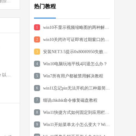
微软恶意软件删除工具是一款专业的软件卸载工具，能够对系统中的文件、文件夹、注册表以及系统扩展等进行全面而细致的扫描，快速定位并识别出诸如病毒、木马、间谍软件等多种类型的恶意软件，以确保始终可以检测和清除最新的恶意软件。
热门教程
8 MB
中文
下载
1
win10不显示视频缩略图的两种解决方法
大师增强版
 MB
2
win10关闭许可证即将过期窗口的方法
中文
下载
3
安装NET3.5提示0x800f0950失败解决方法
驱动修复大师
4
Win10电脑玩地平线4闪退怎么办？
软件大小：75.82 MB
e 以及
5
Win7所有用户都被禁用解决教程
软件语言：简体中文
JVM
6
win11忘记pin无法开机的三种最简单办法
 MB
7
细说chkdsk命令修复磁盘教程
中文
下载
8
Win11快捷方式如何固定到应用栏中？Win11快捷方式固定到应用栏中的方法
一键C盘清理专家版
9
Win11开始菜单太小怎么变大？Win11开始菜单太小设置教程
软件大小：39.78 MB