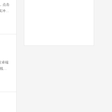
Microsoft Edge浏览器
杂，点击
软件大小：194.66 MB
装冲
软件语言：简体中文
下
08 MB
体中文
下载
大师增强版
 MB
与安卓端
中文
下载
上线，
驱动修复大师
软件大小：75.82 MB
软件语言：简体中文
 MB