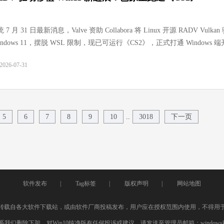
 月 31 日最新消息，Valve 资助 Collabora 将 Linux 开源 RADV Vulka
ndows 11，摆脱 WSL 限制，现已可运行《CS2》，正式打通 Windows 
lkan 渲染链路。
26-07-31
..
5
6
7
8
9
10
3018
下一页
软件发布
|
Tag标签
|
版权声明
|
网站地图
转载自各大软件下载站，或由软件厂商投稿发布，用户应在授权范围内使用，不得用
我们删除下架，对Win10纯净版有任何投诉或建议，请发送至管理员邮箱：windowskefu0