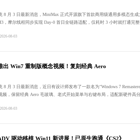
 8 月 3 日最新消息，MiniMax 正式开源旗下首款商用级通用多模态生
ax H3，摩尔线程同步实现 Day-0 首日全链路适配，仅耗时 3 小时就打通完
为首批完成极速适配的国产全功能 GPU 厂商之一。
26-08-03
出 Win7 重制版概念视频！复刻经典 Aero
8 月 3 日最新消息，近日有设计师发布了一款名为“Windows 7 Remastere
视频，保留经典 Aero 毛玻璃、老式开始菜单与右键布局，适配新硬件高
n11 内核优化与现代功能，情怀和实用性全都兼顾。
26-08-03
ADV 驱动移植 Win11 新进展！已原生跑通《CS2》