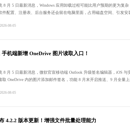
 8 月 5 日最新消息，Windows 应用卸载过程可能比用户预期的更为复
软件配置、注册表、后台服务还会留在电脑里面，占用磁盘空间、引发安
手动清理文件夹注册表，或者使用专业卸载工具一键清除残留。
26-08-05
夸克浏览器
软件大小：322.
软件语言：简
ok 手机端新增 OneDrive 图片读取入口！
系统之家装机
软件大小：21.81
 8 月 5 日最新消息，微软官宣移动端 Outlook 升级签名编辑器，iOS 
软件语言：简体
取 OneDrive 内的图片添加邮件签名，功能 8 月末开启推送、9 月全量
备同步素材以及企业统一品牌签名。
26-08-05
火狐浏览器
s 发布 4.2.2 版本更新！增强文件批量处理能力
软件大小：85.56