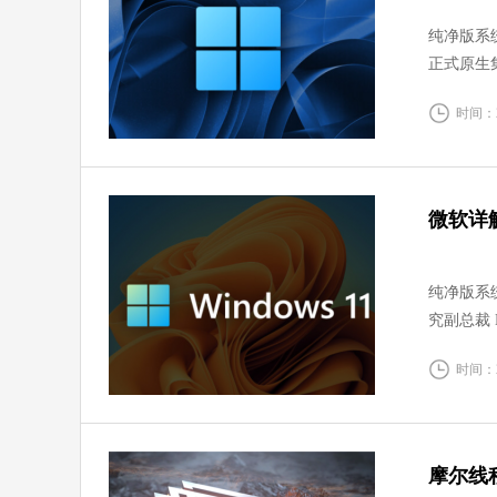
纯净版系统
正式原生集
时间：20
微软详
纯净版系统 
究副总裁 
务，以及
时间：20
摩尔线程