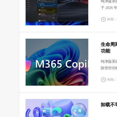
纯净版系统
于 202
不会适配经典
时间：20
生命周期仅
功能
纯净版系统 
除管控功
配置全部
时间：20
卸载不