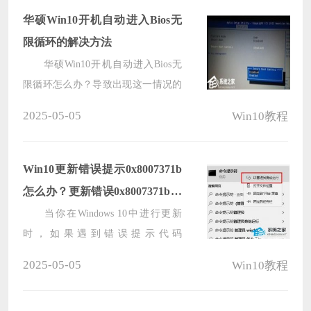
下小编分享简单的解决方法，帮助您
华硕Win10开机自动进入Bios无
解决这个问题，这样戴尔Win10电脑
限循环的解决方法
进入睡眠状态后，点击唤醒就不会花
华硕Win10开机自动进入Bios无
屏。
限循环怎么办？导致出现这一情况的
原因有很多，例如系统引导文件损
2025-05-05
Win10教程
坏、bios错误导致无法识别硬盘、硬
盘出了故障等原因。针对这些情况，
下面小编带来了解决方法，希望可以
Win10更新错误提示0x8007371b
帮到你！
怎么办？更新错误0x8007371b的
解决方法
当你在Windows 10中进行更新
时，如果遇到错误提示代码
0x8007371b，这可能会让你感到困惑
2025-05-05
Win10教程
和苦恼。错误代码0x8007371b通常表
示系统在更新过程中遇到了某种问