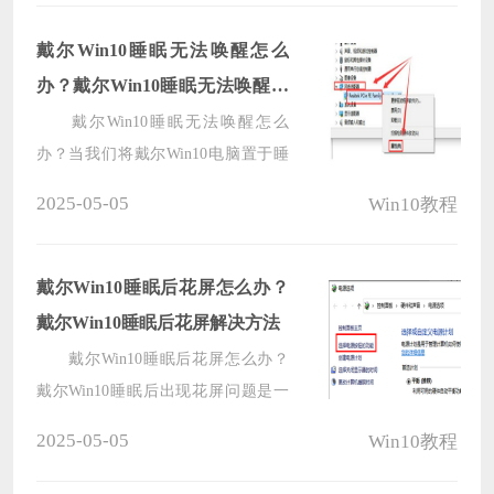
改操作系统之前，你需要确保计算机
的BIOS设置与Win7兼容，并按照正
戴尔Win10睡眠无法唤醒怎么
确的步骤进行配置。下面将提供详细
办？戴尔Win10睡眠无法唤醒解
的步骤，以帮助你在联想Win10电脑
决方法
戴尔Win10睡眠无法唤醒怎么
上设置BIOS以支持Win7。
办？当我们将戴尔Win10电脑置于睡
眠状态后，期望能够通过简单的鼠标
2025-05-05
Win10教程
点击或键盘敲击来唤醒它，并继续使
用，却发现戴尔Win10电脑进入睡眠
后无论怎样操作都无法唤醒，不仅让
戴尔Win10睡眠后花屏怎么办？
我们感到困惑，还极大影响了工作和
戴尔Win10睡眠后花屏解决方法
生活效率，下面小编带来简单的解决
戴尔Win10睡眠后花屏怎么办？
方法，确保用户能够正常使用戴尔
戴尔Win10睡眠后出现花屏问题是一
Win10电脑。
种常见的现象，用户休眠或待机后再
2025-05-05
Win10教程
次唤醒电脑时，屏幕可能会显示花屏
的情况，极大地影响了使用体验，以