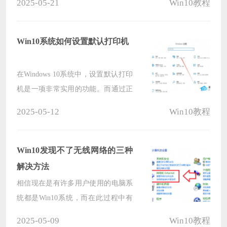
2025-05-21
Win10教程
户在安装系统后，能即刻拥有一个清
爽、无干扰的操作环境，那么我们要
如何才能下载到这样的系统呢？下面
Win10系统如何设置默认打印机
就和小编一起来看看吧。
在Windows 10系统中，设置默认打印
机是一项非常实用的功能。而通过正
确配置默认打印机，就可以确保每次
2025-05-12
Win10教程
打印文档时都使用您首选的打印机，
从而节省时间和精力。下面将详细介
绍如何在Win10系统中设置默认打印
Win10发现不了无线网络的三种
机的步骤，一起来看看吧。
解决方法
相信现在是有许多用户使用的电脑系
统都是Win10系统，而在此过程中有
一些小伙伴在使用过程中发现自己无
2025-05-09
Win10教程
法发现或连接到无线网络，这个问题