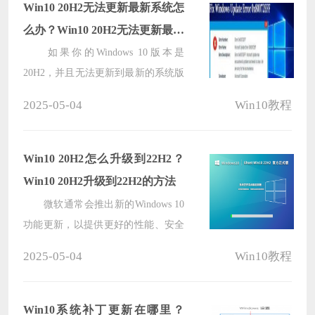
题。如果你遇到了这个问题，以下是
Win10 20H2无法更新最新系统怎
可能的解决方法，希望能够帮助你解
么办？Win10 20H2无法更新最新
决这个问题。
系统的解决方法
如果你的Windows 10版本是
20H2，并且无法更新到最新的系统版
本，有几种方法可以尝试解决这个问
2025-05-04
Win10教程
题。在遇到升级或更新问题时，一些
常见的解决方案包括检查系统要求、
重启计算机、运行Windows更新故障
Win10 20H2怎么升级到22H2？
排除工具以及手动下载和安装更新，
Win10 20H2升级到22H2的方法
下面就和系统之家小编一起来看看
微软通常会推出新的Windows 10
吧。
功能更新，以提供更好的性能、安全
性和功能改进，因此一些还在使用
2025-05-04
Win10教程
Win10 20H2版本的用户想要升级到最
新的22H2，那么这时候我们应该如何
去操作呢？下面小编就带来了一些升
Win10系统补丁更新在哪里？