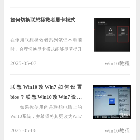
会引起诸多不便，然而，遇到这种情
况还是有几种常见的解决方法可以解
如何切换联想拯救者显卡模式
决的，下面就和小编一起来看看吧。
在使用联想拯救者系列笔记本电脑
时，合理切换显卡模式能够显著提升
电脑性能，通过正确切换显卡模式，
2025-05-07
Win10教程
用户可以根据不同的使用场景和需
求，优化电脑的性能和功耗表现，而
联想拯救者是一款性能强大的游戏笔
联想Win10改Win7如何设置
记本电脑，因此本文将向您介绍切换
bios？联想Win10改Win7设置
显卡模式的步骤。
bios的方法
如果你使用的是联想电脑上的
Win10系统，并希望将其更改为Win7
系统，你可能需要进行一些BIOS设置
2025-05-06
Win10教程
以支持操作系统的安装和运行。在更