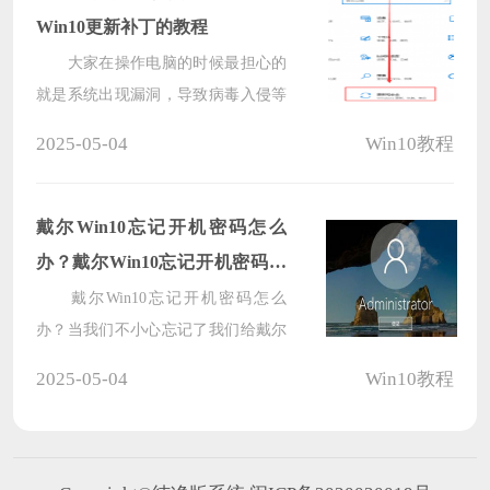
级方法，一起来看看吧。
Win10更新补丁的教程
大家在操作电脑的时候最担心的
就是系统出现漏洞，导致病毒入侵等
等，因此微软定期发布补丁更新，以
2025-05-04
Win10教程
修复漏洞、增强系统安全性和稳定
性，而在Win10系统中，你可以通过
以下步骤找到系统补丁更新，那么下
戴尔Win10忘记开机密码怎么
面就让我们一起来看看吧。
办？戴尔Win10忘记开机密码解
决方法
戴尔Win10忘记开机密码怎么
办？当我们不小心忘记了我们给戴尔
Win10电脑设置的开机密码时，想要
2025-05-04
Win10教程
进入我们的戴尔Win10电脑变得异常
困难，有几种方法可以帮助我们恢复
访问我们的电脑，下面就给大家详细
介绍这几种方法，帮助大家重新获得