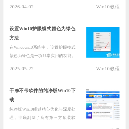
在功能侧重、性能表现和资源占用等
2026-04-02
Win10教程
方面各有差异，那么如何从中挑选出
既能满足高效办公需求，又能在娱乐
时光带来畅快体验的系统呢？下面就
设置Win10护眼模式颜色为绿色
和小编一起来看看吧。
方法
在Windows10系统中，设置护眼模式
颜色为绿色是一项非常实用的功能。
通过调整屏幕的颜色温度，可以减少
2025-05-22
Win10教程
眼睛的疲劳感，特别是在长时间使用
电脑的情况下，那么这个颜色我们要
如何去设置呢？其实非常简单，下面
干净不带软件的纯净版Win10下
就和小编一起来看看吧。
载
纯净版Win10经过精心优化与深度处
理，彻底剔除了所有第三方预装软
件、推广程序以及冗余组件，确保用