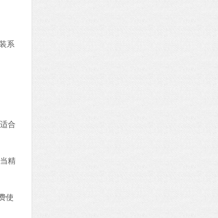
装系
适合
当精
免费使