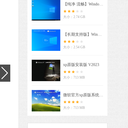
【纯净·流畅】Windows10 22H2 X64 最新纯净版
MB
大小：2.74 GB
中文
下载
【长期支持版】Windows10 LTSC 2021 企业纯净版
MuMu模拟器
软件大小：5.80 MB
大小：2.54 GB
软件语言：简体中文
器X
xp原版安装版 V2023
3 MB
大小：713 MB
中文
下载
Microsoft Edge浏览器
微软官方xp原版系统 V2023
软件大小：194.66 MB
软件语言：简体中文
大小：713 MB