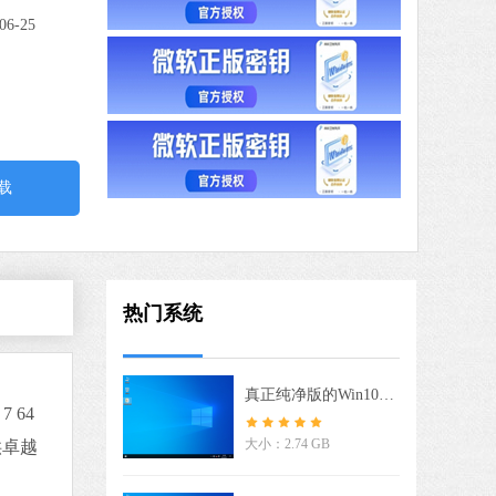
 MB
中文
06-25
下载
驱动修复大师
软件大小：75.82 MB
软件语言：简体中文
载
 MB
中文
下载
一键C盘清理专家版
热门系统
软件大小：39.78 MB
软件语言：简体中文
真正纯净版的Win10系统（干净稳定）V2026
 64
极速版
大小：2.74 GB
供卓越
 MB
中文
下载