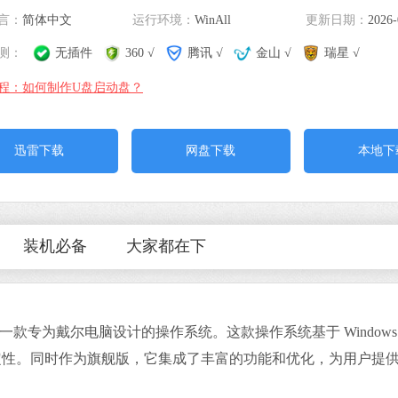
软件大小：21.81
言：
简体中文
运行环境：
WinAll
更新日期：
软件语言：简体
2026-
测：
无插件
360 √
腾讯 √
金山 √
瑞星 √
程：如何制作U盘启动盘？
迅雷下载
网盘下载
本地下
火狐浏览器
软件大小：85.56
软件语言：简体
装机必备
大家都在下
版是一款专为戴尔电脑设计的操作系统。这款操作系统基于 Windows 7
360安全卫士
定性。同时作为旗舰版，它集成了丰富的功能和优化，为用户提
软件大小：88.66
软件语言：简体