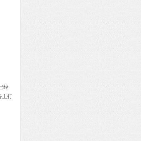
已经
备上打