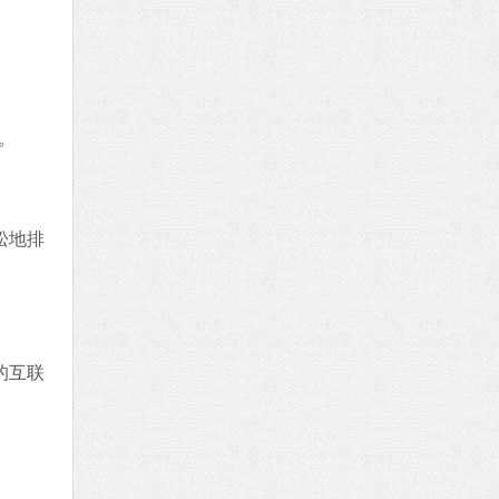
。
松地排
的互联