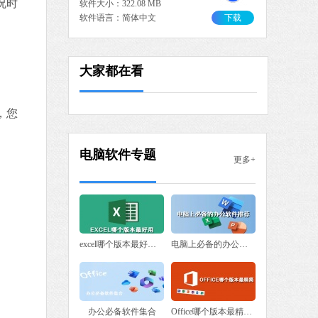
况时
软件大小：322.08 MB
软件语言：简体中文
下载
大师增强版
大家都在看
 MB
中文
下载
，您
驱动修复大师
软件大小：75.82 MB
电脑软件专题
软件语言：简体中文
更多+
 MB
中文
下载
excel哪个版本最好用 excel版本下载
电脑上必备的办公软件推荐
一键C盘清理专家版
软件大小：39.78 MB
软件语言：简体中文
办公必备软件集合
Office哪个版本最精简？