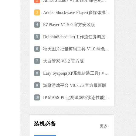
 MB
2
Atmel Studio7 V7.0.1931 绿色免费版
中文
下载
3
Adobe Shockwave Player(多媒体播放器) V12.3.5.205 多国语言版
驱动修复大师
4
EZPlayer V1.5.0 官方安装版
软件大小：75.82 MB
5
软件语言：简体中文
DolphinScheduler(工作流任务调度系统) V1.3.4 官方版
6
秋天图片批量剪辑工具 V1.0 绿色中文版
 MB
7
大白管家 V3.2 官方版
中文
下载
8
Easy Sysprep(XP系统封装工具) V4.5.31.611 绿色版
一键C盘清理专家版
9
游聚游戏平台 V0.7.25 官方最新版
软件大小：39.78 MB
10
软件语言：简体中文
IP MASS Ping(测试网络状态性能) V1.3 绿色版
极速版
 MB
装机必备
更多+
中文
下载