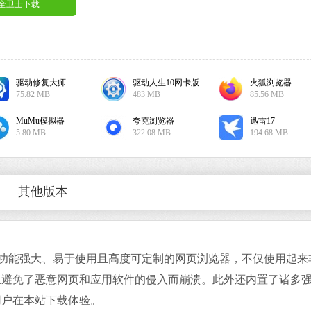
安全卫士下载
驱动修复大师
驱动人生10网卡版
火狐浏览器
360极速浏览
75.82 MB
483 MB
85.56 MB
软件大小：144.2
软件语言：简体
MuMu模拟器
夸克浏览器
迅雷17
5.80 MB
322.08 MB
194.68 MB
其他版本
夸克浏览器
软件大小：322.0
软件语言：简体
是一款功能强大、易于使用且高度可定制的网页浏览器，不仅使用起来
上避免了恶意网页和应用软件的侵入而崩溃。此外还内置了诸多
系统之家装机
用户在本站下载体验。