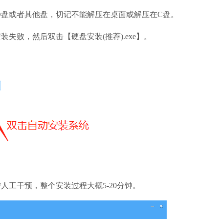
D盘或者其他盘，切记不能解压在桌面或解压在C盘。
装失败，然后双击【硬盘安装(推荐).exe】。
360安全卫士
软件大小：88.66
软件语言：简体
工干预，整个安装过程大概5-20分钟。