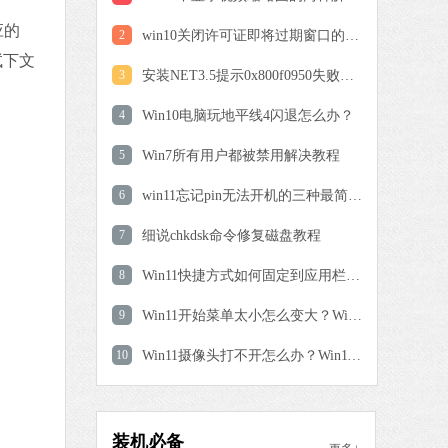
应的
2
win10关闭许可证即将过期窗口的方法
机大师增强版
试下文
81 MB
3
安装NET3.5提示0x800f0950失败解决方法
简体中文
下载
4
Win10电脑玩地平线4闪退怎么办？
驱动修复大师
5
Win7所有用户都被禁用解决教程
软件大小：75.82 MB
软件语言：简体中文
6
win11忘记pin无法开机的三种最简单办法
7
细说chkdsk命令修复磁盘教程
火狐浏览器
软件大小：85.56 MB
8
Win11快捷方式如何固定到应用栏中？Win11快捷方式固定到应用栏中的方法
软件语言：简体中文
下载
9
Win11开始菜单太小怎么变大？Win11开始菜单太小设置教程
一键C盘清理专家版
10
Win11摄像头打不开怎么办？Win11摄像头打不开的解决方法
软件大小：39.78 MB
软件语言：简体中文
下载
装机必备
360安全卫士极速版