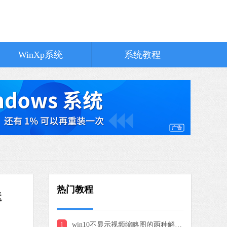
7 MB
简体中文
下载
MuMu模拟器
WinXp系统
系统教程
软件大小：5.80 MB
软件语言：简体中文
360极速浏览器X
软件大小：144.23 MB
软件语言：简体中文
下载
Microsoft Edge浏览器
软件大小：194.66 MB
软件语言：简体中文
下载
热门教程
送
夸克浏览器
软件大小：322.08 MB
软件语言：简体中文
下载
1
win10不显示视频缩略图的两种解决方法