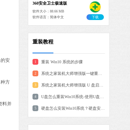
8 MB
中文
下载
重装教程
大师增强版
 MB
中文
下载
单的安
1
重装 Win10 系统的步骤
驱动修复大师
2
系统之家装机大师增强版一键重装系统教程
软件大小：75.82 MB
二种方
3
系统之家装机大师增强版 U 盘启动盘制作与使用全教程
软件语言：简体中文
4
U盘怎么重装Win10系统-使用U盘重装Win10系统的详细
资料并
5
硬盘怎么安装Win10系统？硬盘安装Win10系统教程
 MB
中文
下载