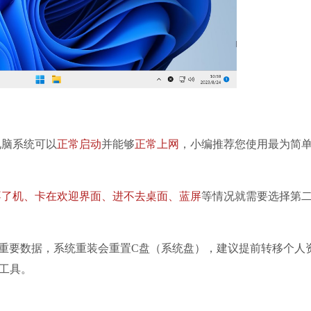
夸克浏览器
软件大小：322.0
软件语言：简体
系统之家装机
软件大小：21.81
软件语言：简体
电脑系统可以
正常启动
并能够
正常上网
，小编推荐您使用最为简
不了机、卡在欢迎界面、进不去桌面、蓝屏
等情况就需要选择第
火狐浏览器
要数据，系统重装会重置C盘（系统盘），建议提前转移个人
软件大小：85.56
工具。
软件语言：简体