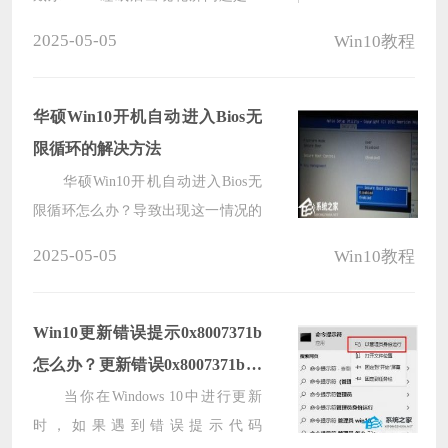
Win10电脑。
种常见的现象，用户休眠或待机后再
2025-05-05
Win10教程
次唤醒电脑时，屏幕可能会显示花屏
的情况，极大地影响了使用体验，以
下小编分享简单的解决方法，帮助您
华硕Win10开机自动进入Bios无
解决这个问题，这样戴尔Win10电脑
限循环的解决方法
进入睡眠状态后，点击唤醒就不会花
华硕Win10开机自动进入Bios无
屏。
限循环怎么办？导致出现这一情况的
原因有很多，例如系统引导文件损
2025-05-05
Win10教程
坏、bios错误导致无法识别硬盘、硬
盘出了故障等原因。针对这些情况，
下面小编带来了解决方法，希望可以
Win10更新错误提示0x8007371b
帮到你！
怎么办？更新错误0x8007371b的
解决方法
当你在Windows 10中进行更新
时，如果遇到错误提示代码