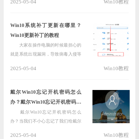
2025-05-04
Win10教程
Win10 20H2版本的用户想要升级到最
新的22H2，那么这时候我们应该如何
去操作呢？下面小编就带来了一些升
Win10系统补丁更新在哪里？
级方法，一起来看看吧。
Win10更新补丁的教程
大家在操作电脑的时候最担心的
就是系统出现漏洞，导致病毒入侵等
等，因此微软定期发布补丁更新，以
2025-05-04
Win10教程
修复漏洞、增强系统安全性和稳定
性，而在Win10系统中，你可以通过
以下步骤找到系统补丁更新，那么下
戴尔Win10忘记开机密码怎么
面就让我们一起来看看吧。
办？戴尔Win10忘记开机密码解
决方法
戴尔Win10忘记开机密码怎么
办？当我们不小心忘记了我们给戴尔
Win10电脑设置的开机密码时，想要
2025-05-04
Win10教程
进入我们的戴尔Win10电脑变得异常