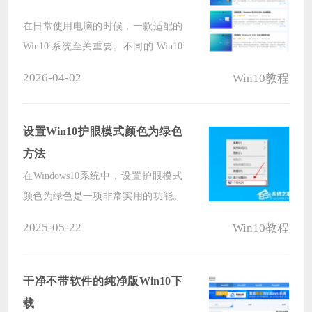
在日常使用电脑的时候，一款适配的
Win10 系统至关重要。不同的 Win10
在功能侧重、性能表现和资源占用等
2026-04-02
Win10教程
方面各有差异，那么如何从中挑选出
既能满足高效办公需求，又能在娱乐
时光带来畅快体验的系统呢？下面就
设置Win10护眼模式颜色为绿色
和小编一起来看看吧。
方法
在Windows10系统中，设置护眼模式
颜色为绿色是一项非常实用的功能。
通过调整屏幕的颜色温度，可以减少
2025-05-22
Win10教程
眼睛的疲劳感，特别是在长时间使用
电脑的情况下，那么这个颜色我们要
如何去设置呢？其实非常简单，下面
干净不带软件的纯净版Win10下
就和小编一起来看看吧。
载