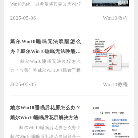
Win10系统，并希望将其更改为Win7
系统，你可能需要进行一些BIOS设置
2025-05-06
Win10教程
以支持操作系统的安装和运行。在更
改操作系统之前，你需要确保计算机
的BIOS设置与Win7兼容，并按照正
戴尔Win10睡眠无法唤醒怎么
确的步骤进行配置。下面将提供详细
办？戴尔Win10睡眠无法唤醒解
的步骤，以帮助你在联想Win10电脑
决方法
戴尔Win10睡眠无法唤醒怎么
上设置BIOS以支持Win7。
办？当我们将戴尔Win10电脑置于睡
眠状态后，期望能够通过简单的鼠标
2025-05-05
Win10教程
点击或键盘敲击来唤醒它，并继续使
用，却发现戴尔Win10电脑进入睡眠
后无论怎样操作都无法唤醒，不仅让
戴尔Win10睡眠后花屏怎么办？
我们感到困惑，还极大影响了工作和
戴尔Win10睡眠后花屏解决方法
生活效率，下面小编带来简单的解决
戴尔Win10睡眠后花屏怎么办？
方法，确保用户能够正常使用戴尔
戴尔Win10睡眠后出现花屏问题是一