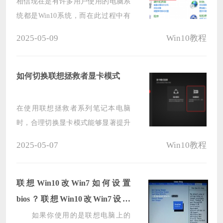
相信现在是有许多用户使用的电脑系
统都是Win10系统，而在此过程中有
一些小伙伴在使用过程中发现自己无
2025-05-09
Win10教程
法发现或连接到无线网络，这个问题
会引起诸多不便，然而，遇到这种情
况还是有几种常见的解决方法可以解
如何切换联想拯救者显卡模式
决的，下面就和小编一起来看看吧。
在使用联想拯救者系列笔记本电脑
时，合理切换显卡模式能够显著提升
电脑性能，通过正确切换显卡模式，
2025-05-07
Win10教程
用户可以根据不同的使用场景和需
求，优化电脑的性能和功耗表现，而
联想拯救者是一款性能强大的游戏笔
联想Win10改Win7如何设置
记本电脑，因此本文将向您介绍切换
bios？联想Win10改Win7设置
显卡模式的步骤。
bios的方法
如果你使用的是联想电脑上的