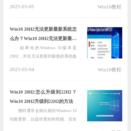
0x8007371b，这可能会让你感到困惑
2025-05-05
Win10教程
和苦恼。错误代码0x8007371b通常表
示系统在更新过程中遇到了某种问
题。如果你遇到了这个问题，以下是
Win10 20H2无法更新最新系统怎
可能的解决方法，希望能够帮助你解
么办？Win10 20H2无法更新最新
决这个问题。
系统的解决方法
如果你的Windows 10版本是
20H2，并且无法更新到最新的系统版
本，有几种方法可以尝试解决这个问
2025-05-04
Win10教程
题。在遇到升级或更新问题时，一些
常见的解决方案包括检查系统要求、
重启计算机、运行Windows更新故障
Win10 20H2怎么升级到22H2？
排除工具以及手动下载和安装更新，
Win10 20H2升级到22H2的方法
下面就和系统之家小编一起来看看
微软通常会推出新的Windows 10
吧。
功能更新，以提供更好的性能、安全
性和功能改进，因此一些还在使用