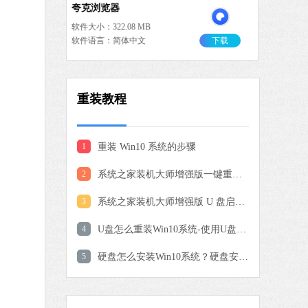
夸克浏览器
软件大小：322.08 MB
软件语言：简体中文
下载
大师增强版
 MB
重装教程
中文
下载
驱动修复大师
1
重装 Win10 系统的步骤
软件大小：75.82 MB
2
系统之家装机大师增强版一键重装系统教程
软件语言：简体中文
3
系统之家装机大师增强版 U 盘启动盘制作与使用全教程
4
U盘怎么重装Win10系统-使用U盘重装Win10系统的详细
 MB
中文
下载
5
硬盘怎么安装Win10系统？硬盘安装Win10系统教程
一键C盘清理专家版
软件大小：39.78 MB