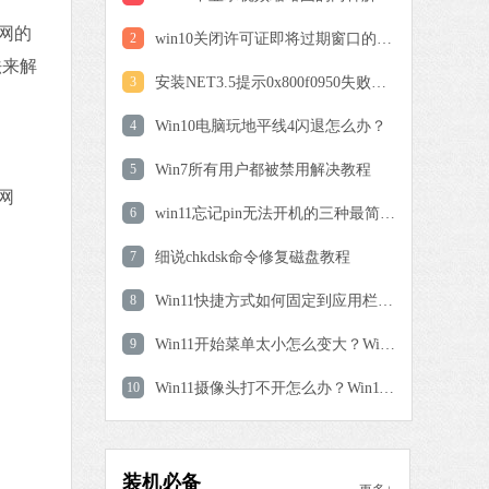
大师增强版
网的
 MB
2
win10关闭许可证即将过期窗口的方法
中文
下载
法来解
3
安装NET3.5提示0x800f0950失败解决方法
驱动修复大师
4
Win10电脑玩地平线4闪退怎么办？
软件大小：75.82 MB
5
Win7所有用户都被禁用解决教程
软件语言：简体中文
网
6
win11忘记pin无法开机的三种最简单办法
 MB
7
细说chkdsk命令修复磁盘教程
中文
下载
8
Win11快捷方式如何固定到应用栏中？Win11快捷方式固定到应用栏中的方法
一键C盘清理专家版
9
Win11开始菜单太小怎么变大？Win11开始菜单太小设置教程
软件大小：39.78 MB
10
软件语言：简体中文
Win11摄像头打不开怎么办？Win11摄像头打不开的解决方法
极速版
 MB
装机必备