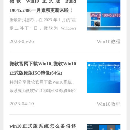
微软 Win10 正式版 Build
新。用户也可以点击进入设置，点击
19045.2486一月累积更新来啦！
Windows Update 手动检查更新，这里
据最新消息称，在 2023 年 1 月的“星
小编给大家提供了完整的正式版镜像
期二补丁” 日，微软为 Windows
下载。
Server 20H2 和 Windows 10 最新版本
2023-05-26
Win10教程
21H1、21H2 和 22H2 上推出了月度
安全更新（也称为“B 版本”）。更新
补丁号为 KB5022282，安装之后可将
微软官网下载Win10_微软Win10
版本升级到 Build 19042 2486、19044
正式版原版ISO镜像(64位)
2486 和 19045 2486。
特别分享微软官网下载Win10系统，
该系统为微软Win10原版ISO镜像64位
系统下载，具有纯净、稳定、快速、
2023-04-10
Win10教程
兼容等特点，新Win10系统带给用户
高效的办公以及最好的娱乐体验。并
且还提供了xbox娱乐、Edge新浏览
win10正式版系统怎么备份还