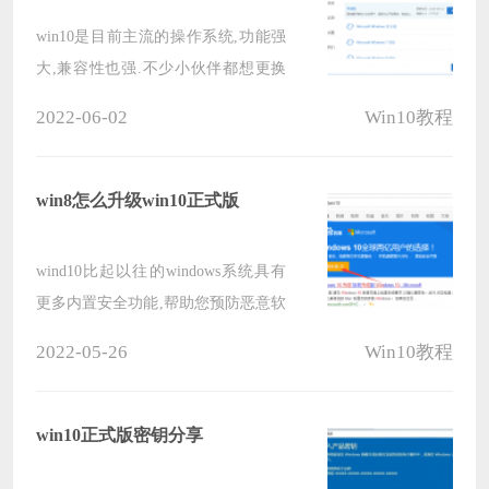
win10是目前主流的操作系统,功能强
大,兼容性也强.不少小伙伴都想更换
win10正式版系统体验.下面但是不知
2022-06-02
Win10教程
道如何下载安装win10正式版.下面小
编教下大家win10正式版系统下载安
装教程.
win8怎么升级win10正式版
wind10比起以往的windows系统具有
更多内置安全功能,帮助您预防恶意软
件的入侵.筑号第一道保护墙,安全才
2022-05-26
Win10教程
能让你享受极速开机,不浪费你的一分
一秒.当自己电脑系统正常情况下,怎
样将win10升级呢?
win10正式版密钥分享