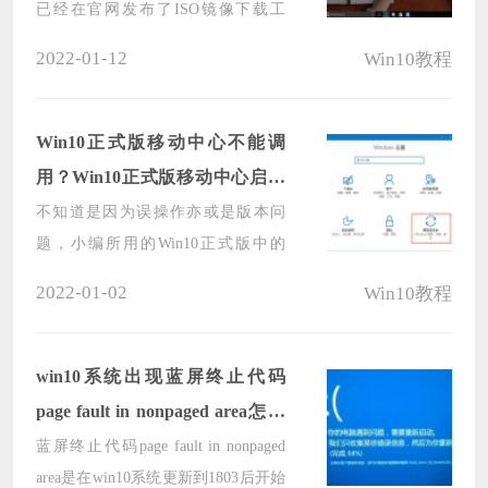
已经在官网发布了ISO镜像下载工
具，在我们日常工作和生活的过程
2022-01-12
Win10教程
中，多少都会需要通过ISO镜像文件
安装Win10系统，Windows 10是
Windows 8.1的下一代操作系统。那么
Win10正式版移动中心不能调
怎样安全下载Windows10的正版iso文
用？Win10正式版移动中心启用
件呢？
方法
不知道是因为误操作亦或是版本问
题，小编所用的Win10正式版中的
Windows移动中心突然不能正常调用
2022-01-02
Win10教程
了。那么，该怎么解决这一问题呢？
下面小编就来分享一下Win10正式版
移动中心的启用方法，有类似困扰的
win10系统出现蓝屏终止代码
朋友可以稍作参考。
page fault in nonpaged area怎么
解决
蓝屏终止代码page fault in nonpaged
area是在win10系统更新到1803后开始