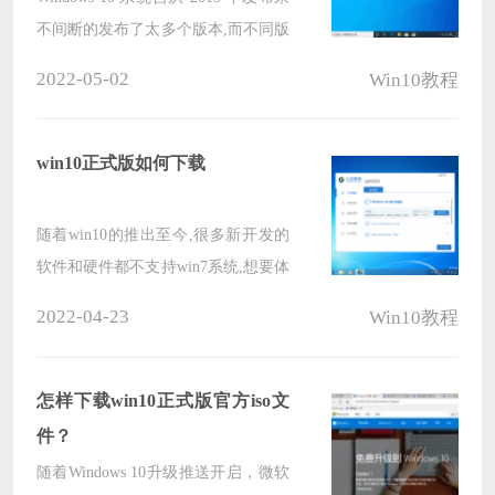
不间断的发布了太多个版本,而不同版
本之间存在的问题也各不相同.目前的
2022-05-02
Win10教程
Windows 10 系统相对来说已经非常不
错,而今天在这里给大家提供win10正
式版下载.
win10正式版如何下载
随着win10的推出至今,很多新开发的
软件和硬件都不支持win7系统,想要体
验新的软件和硬件就需要下载的是
2022-04-23
Win10教程
win10正式版的系统,那么如何下子这
个win10正式版系统呢?下面小编分享
跟大家分享一下.
怎样下载win10正式版官方iso文
件？
随着Windows 10升级推送开启，微软