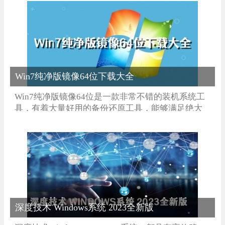
活，轻松点击就可以完成安装，不用担心如何操
作，一键点击即可，让你能获得更多选择，每一个
版本都是免费使用的，肯定会有你想要去体验的版
本。
Win7纯净版镜像64位下载大全
Win7纯净版镜像64位是一款非常不错的装机系统工
具，有着大量好用的备份还原工具，能够满足绝大
多数用户进行使用，能够很方便的让装机人员进行
日常的维护，还有数十项注册表优化能够在最大程
度上提高系统的性能，自动禁用很多无用的系统性
能，不给你的日常使用添加麻烦，快来下载试试
吧。
深度技术 Windows系统 2023全新版